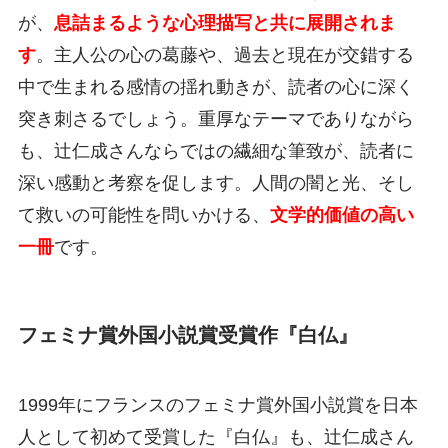
が、
息詰まるような心理描写と共に展開されま
す
。主人公の心の葛藤や、過去と現在が交錯する
中で生まれる感情の揺れ動きが、読者の心に深く
突き刺さるでしょう。重厚なテーマでありながら
も、辻仁成さんならではの繊細な筆致が、読者に
深い感動と考察を促します。人間の闇と光、そし
て救いの可能性を問いかける、
文学的価値の高い
一冊
です。
フェミナ賞外国小説賞受賞作『白仏』
1999年にフランスのフェミナ賞外国小説賞を日本
人として初めて受賞した『白仏』も、辻仁成さん