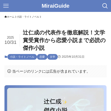
MiraiGuide
ホーム
小説・ライトノベル
辻仁成の代表作を徹底解説！文学
2025
賞受賞作から恋愛小説まで必読の
10/31
傑作小説
2025年10月31日
小説・ライトノベル
恋愛
文学
当ページのリンクには広告が含まれています。