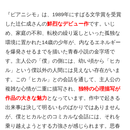
『ピアニシモ』は、1989年にすばる文学賞を受賞
した辻仁成さんの
鮮烈なデビュー作
です。いじ
め、家庭の不和、転校の繰り返しといった孤独な
環境に置かれた14歳の少年が、内なるエネルギー
を爆発させるまでを描いた青春小説の金字塔で
す。主人公の「僕」の側には、幼い頃から「ヒカ
ル」という僕以外の人間には見えない存在がいま
す。この「ヒカル」との会話を通して、主人公の
複雑な心情が二重に描写され、
独特の心理描写が
作品の大きな魅力
となっています。作中で起きる
出来事は決して明るいものばかりではありません
が、僕とヒカルとのコミカルな会話には、それを
乗り越えようとする力強さが感じられます。思春