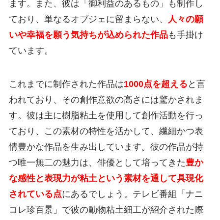
ます。また、彼は「御利益のあるもの」も制作し
ており、単なるオブジェに留まらない、
人々の願
いや幸福を願う気持ちが込められた作品
も手掛け
ています。
これまでに制作された作品は
1000点を超える
と言
われており、その創作意欲の高さには驚かされま
す。彼は主に樹脂粘土を使用して創作活動を行っ
ており、この素材の特性を活かして、繊細かつ表
情豊かな作品を生み出しています。彼の作品が持
つ唯一無二の魅力は、俳優として培ってきた
豊か
な感性と表現力が粘土という素材を通して具現化
されている点
にあるでしょう。テレビ番組「ナニ
コレ珍百景」で彼の動物粘土細工が紹介された際