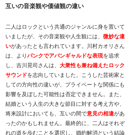
互いの音楽観や価値観の違い
二人はロックという共通のジャンルに身を置いて
いましたが、その音楽観や人生観には、
微妙な違
い
があったとも言われています。川村カオリさん
は、より
パンクでアバンギャルドな表現
を追求
し、吉川晃司さんは、
大衆性も兼ね備えたロック
サウンド
を志向していました。こうした芸術家と
しての方向性の違いが、プライベートな関係にも
影響を及ぼした可能性は否定できません。また、
結婚という人生の大きな節目に対する考え方や、
将来設計においても、互いの間で
意見の相違
があ
ったのかもしれません。最終的に、二人はそれぞ
れの道を歩むことを選択し、婚約解消という結論