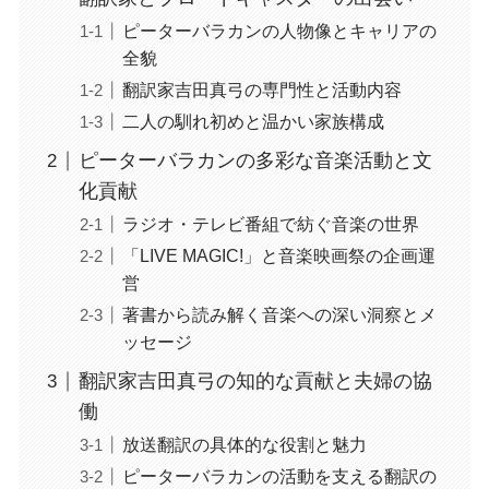
ピーターバラカンの人物像とキャリアの
全貌
翻訳家吉田真弓の専門性と活動内容
二人の馴れ初めと温かい家族構成
ピーターバラカンの多彩な音楽活動と文
化貢献
ラジオ・テレビ番組で紡ぐ音楽の世界
「LIVE MAGIC!」と音楽映画祭の企画運
営
著書から読み解く音楽への深い洞察とメ
ッセージ
翻訳家吉田真弓の知的な貢献と夫婦の協
働
放送翻訳の具体的な役割と魅力
ピーターバラカンの活動を支える翻訳の