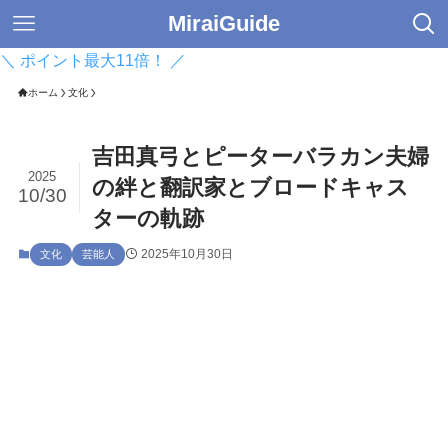
MiraiGuide
＼ ポイント最大11倍！ ／
ホーム
文化
吉田真弓とピーターバラカン夫婦
2025
の絆と翻訳家とブロードキャス
10/30
ターの軌跡
2025年10月30日
文化
芸能人