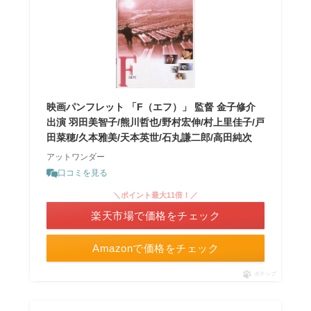
映画パンフレット 「F（エフ）」 監督 金子修介
出演 羽田美智子/熊川哲也/野村宏伸/村上里佳子/戸
田菜穂/久本雅美/天本英世/石丸謙二郎/高田純次
アットワンダー
口コミを見る
＼ポイント最大11倍！／
楽天市場で価格をチェック
Amazonで価格をチェック
ポチップ