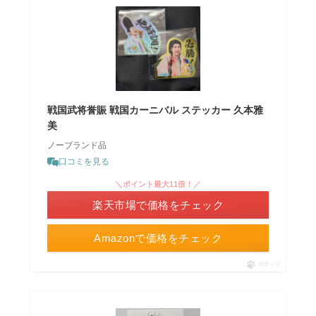
戦国武将誉賑 戦国カーニバル ステッカー 久本雅
美
ノーブランド品
口コミを見る
＼ポイント最大11倍！／
楽天市場で価格をチェック
Amazonで価格をチェック
ポチップ