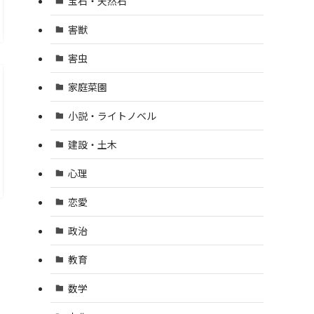
宝石・天然石
害獣
害虫
家庭菜園
小説・ライトノベル
建設・土木
心理
恋愛
政治
教育
数学