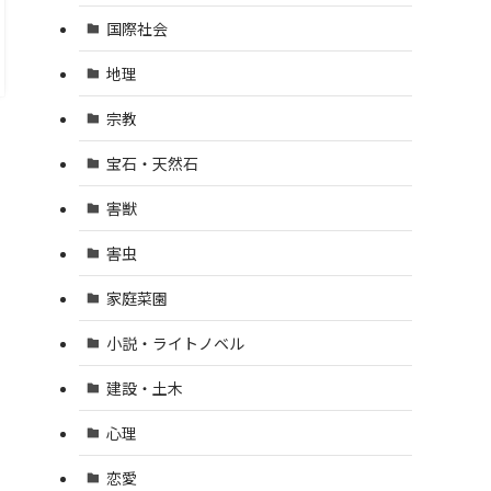
国際社会
地理
宗教
宝石・天然石
害獣
害虫
家庭菜園
小説・ライトノベル
建設・土木
心理
恋愛