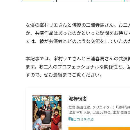
女優の峯村リエさんと俳優の三浦春馬さん。お二
か、共演作品はあったのかといった疑問をお持ち
ては、彼が共演者とどのような交流をしていたの
本記事では、峯村リエさんと三浦春馬さんの共演
ます。お二人のプロフェッショナルな関係性と、
すので、ぜひ最後までご覧ください。
泥棒役者
監督:西田征史, クリエイター:「泥棒役者」
出演:宮川大輔, 出演:片桐仁, 出演:高
口コミを見る