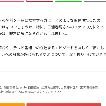
人の名前を一緒に検索する方は、どのような関係性だったの
ではないでしょうか。特に、三浦春馬さんのファンの方にとっ
かは、非常に気になる点かもしれません。
舞台や、テレビ番組での心温まるエピソードを詳しくご紹介し
互いへの敬意が感じられる交流について、深く掘り下げていき
製作委員会, Writer:西田征史, 出演:丸山隆平, 出演:市村正親, 出演:石橋杏奈,
畑充希, 出演:峯村リエ, 出演:ユースケ・サンタマリア