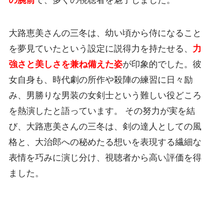
の腕前
で、多くの視聴者を魅了しました。
大路恵美さんの三冬は、幼い頃から侍になること
を夢見ていたという設定に説得力を持たせる、
力
強さと美しさを兼ね備えた姿
が印象的でした。彼
女自身も、時代劇の所作や殺陣の練習に日々励
み、男勝りな男装の女剣士という難しい役どころ
を熱演したと語っています。 その努力が実を結
び、大路恵美さんの三冬は、剣の達人としての風
格と、大治郎への秘めたる想いを表現する繊細な
表情を巧みに演じ分け、視聴者から高い評価を得
ました。