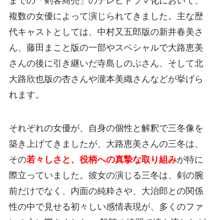
までの「剣客商売」のテレビドラマ化において、
複数の女優によって演じられてきました。主な歴
代キャストとしては、中村又五郎版の新井春美さ
ん、藤田まこと版の一部やスペシャルで大路恵美
さんの後に引き継いだ寺島しのぶさん、そして北
大路欣也版の杏さんや瀧本美織さんなどが挙げら
れます。
それぞれの女優が、自身の個性と解釈で三冬像を
築き上げてきましたが、大路恵美さんの三冬は、
その
若々しさと、役柄への真摯な取り組み
が特に
際立っていました。彼女の演じる三冬は、剣の腕
前だけでなく、内面の純粋さや、大治郎との関係
性の中で見せる初々しい感情表現が、多くのファ