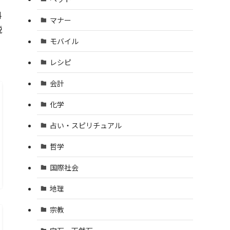
料
マナー
説
モバイル
レシピ
会計
化学
占い・スピリチュアル
哲学
国際社会
地理
宗教