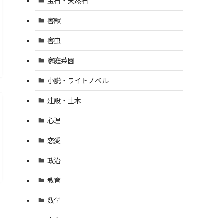
宝石・天然石
害獣
害虫
家庭菜園
小説・ライトノベル
建設・土木
心理
恋愛
政治
教育
数学