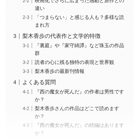
映画化でさらに広まった感動と原作との
違い
「つまらない」と感じる人も？多様な読
まれ方
梨木香歩の代表作と文学的特徴
『裏庭』や『家守綺譚』など珠玉の作品
群
読者の心に残る独特の表現と世界観
梨木香歩の最新刊情報
よくある質問
『西の魔女が死んだ』の作者は男性です
か？
梨木香歩さんの作品はどこで読めます
か？
『西の魔女が死んだ』の続編はあります
か？