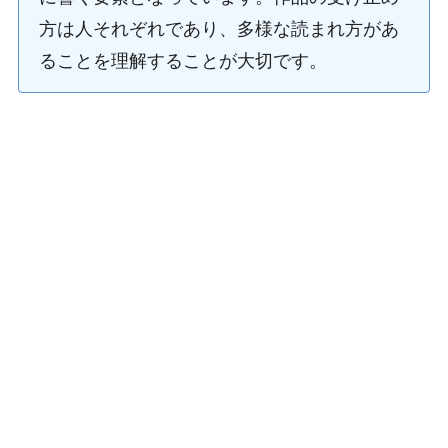
方は人それぞれであり、多様な読まれ方があ
ることを理解することが大切です。