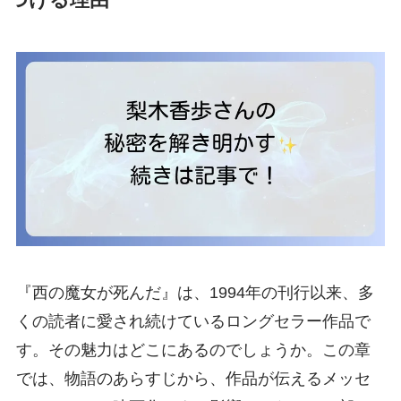
つける理由
『西の魔女が死んだ』は、1994年の刊行以来、多
くの読者に愛され続けているロングセラー作品で
す。その魅力はどこにあるのでしょうか。この章
では、物語のあらすじから、作品が伝えるメッセ