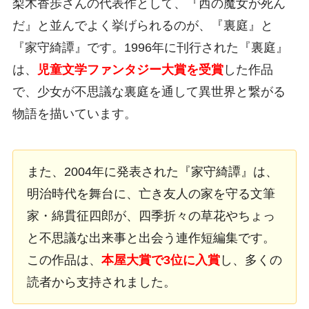
梨木香歩さんの代表作として、『西の魔女が死ん
だ』と並んでよく挙げられるのが、『裏庭』と
『家守綺譚』です。1996年に刊行された『裏庭』
は、
児童文学ファンタジー大賞を受賞
した作品
で、少女が不思議な裏庭を通して異世界と繋がる
物語を描いています。
また、2004年に発表された『家守綺譚』は、
明治時代を舞台に、亡き友人の家を守る文筆
家・綿貫征四郎が、四季折々の草花やちょっ
と不思議な出来事と出会う連作短編集です。
この作品は、
本屋大賞で3位に入賞
し、多くの
読者から支持されました。