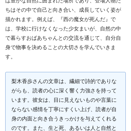
ば豊かな自然に囲まれた場所であり、登場人物た
ちはその中で自己と向き合い、成長していく姿が
描かれます。例えば、『西の魔女が死んだ』で
は、学校に行けなくなった少女まいが、自然の中
で暮らすおばあちゃんとの交流を通じて、自分自
身で物事を決めることの大切さを学んでいきま
す。
梨木香歩さんの文章は、繊細で詩的でありな
がらも、読者の心に深く響く力強さを持って
います。彼女は、目に見えないものや言葉に
ならない感情を丁寧にすくい上げ、読者が自
身の内面と向き合うきっかけを与えてくれる
のです。また、生と死、あるいは人と自然と