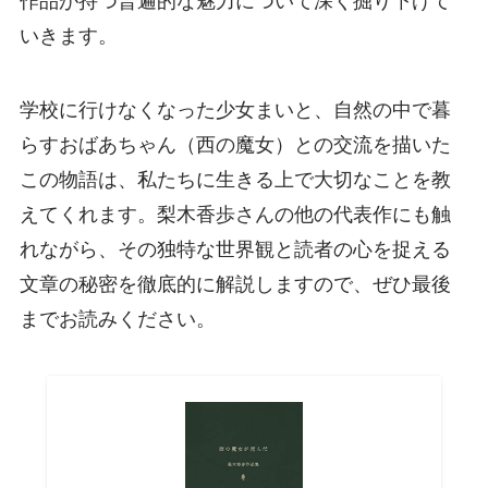
作品が持つ普遍的な魅力について深く掘り下げて
いきます。
学校に行けなくなった少女まいと、自然の中で暮
らすおばあちゃん（西の魔女）との交流を描いた
この物語は、私たちに生きる上で大切なことを教
えてくれます。梨木香歩さんの他の代表作にも触
れながら、その独特な世界観と読者の心を捉える
文章の秘密を徹底的に解説しますので、ぜひ最後
までお読みください。