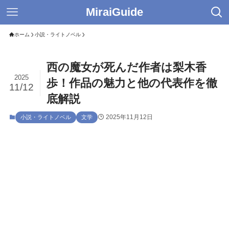
MiraiGuide
ホーム
小説・ライトノベル
西の魔女が死んだ作者は梨木香
2025
歩！作品の魅力と他の代表作を徹
11/12
底解説
2025年11月12日
小説・ライトノベル
文学