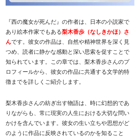
『西の魔女が死んだ』の作者は、日本の小説家で
あり絵本作家でもある
梨木香歩（なしきかほ）さ
ん
です。彼女の作品は、自然や精神世界を深く見
つめ、読者に静かな感動と深い思索を促すことで
知られています。この章では、梨木香歩さんのプ
ロフィールから、彼女の作品に共通する文学的特
徴までを詳しくご紹介します。
梨木香歩さんの紡ぎ出す物語は、時に幻想的であ
りながらも、常に現実の人生における大切な問い
かけを含んでいます。彼女の生い立ちや思想がど
のように作品に反映されているのかを知ること