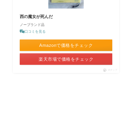
西の魔女が死んだ
ノーブランド品
口コミを見る
Amazonで価格をチェック
楽天市場で価格をチェック
ポチップ