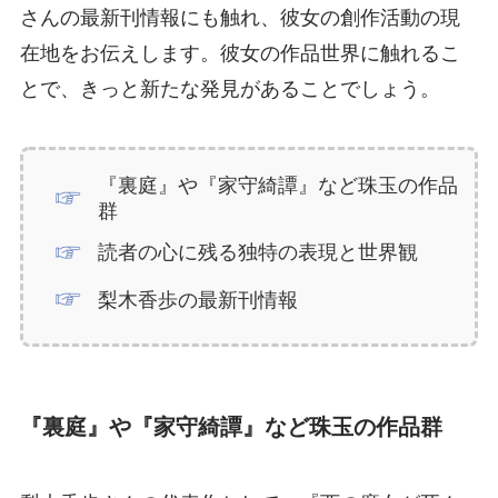
さんの最新刊情報にも触れ、彼女の創作活動の現
在地をお伝えします。彼女の作品世界に触れるこ
とで、きっと新たな発見があることでしょう。
『裏庭』や『家守綺譚』など珠玉の作品
群
読者の心に残る独特の表現と世界観
梨木香歩の最新刊情報
『裏庭』や『家守綺譚』など珠玉の作品群