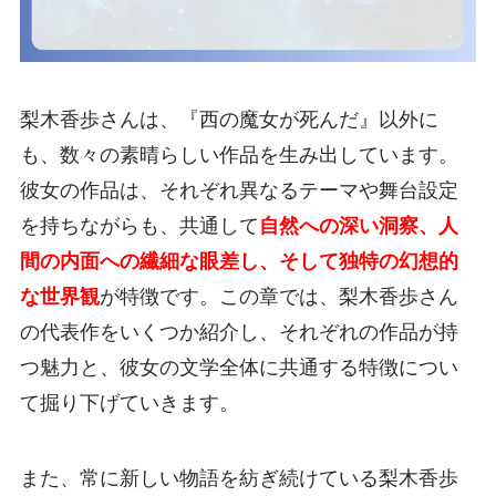
梨木香歩さんは、『西の魔女が死んだ』以外に
も、数々の素晴らしい作品を生み出しています。
彼女の作品は、それぞれ異なるテーマや舞台設定
を持ちながらも、共通して
自然への深い洞察、人
間の内面への繊細な眼差し、そして独特の幻想的
な世界観
が特徴です。この章では、梨木香歩さん
の代表作をいくつか紹介し、それぞれの作品が持
つ魅力と、彼女の文学全体に共通する特徴につい
て掘り下げていきます。
また、常に新しい物語を紡ぎ続けている梨木香歩