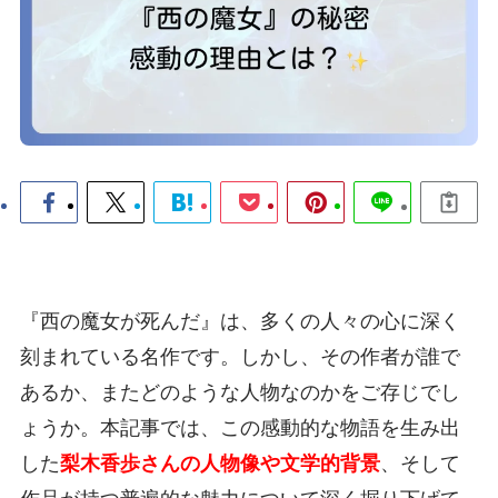
『西の魔女が死んだ』は、多くの人々の心に深く
刻まれている名作です。しかし、その作者が誰で
あるか、またどのような人物なのかをご存じでし
ょうか。本記事では、この感動的な物語を生み出
した
梨木香歩さんの人物像や文学的背景
、そして