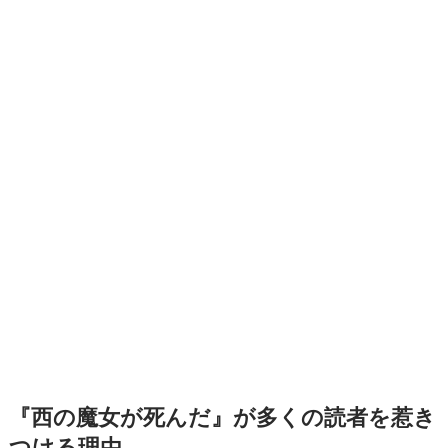
『西の魔女が死んだ』が多くの読者を惹き