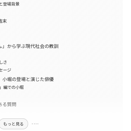
と登場背景
結末
ん」から学ぶ現代社会の教訓
しさ
セージ
」小堀の登場と演じた俳優
ん」編での小堀
ある質問
もっと見る