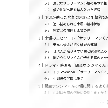
誠実なサラリーマン小堀の基本情報
借金地獄へ足を踏み入れた経緯
小堀が辿った悲劇の末路と衝撃的な
追い詰められる小堀の精神状態
家族との関係と希望の光
小堀のエピソード「サラリーマンく
安易な借金が招く破滅の連鎖
現代人が陥りやすい罠と欲望の恐ろ
闇金ウシジマくんが伝える真のメッ
ドラマ・映画版「闇金ウシジマくん
ドラマSeason1「サラリーマンく
小堀役の俳優は誰？
闇金ウシジマくん小堀に関するよく
小堀は漫画の何巻に登場しますか？