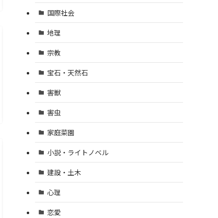
国際社会
地理
宗教
宝石・天然石
害獣
害虫
家庭菜園
小説・ライトノベル
建設・土木
心理
恋愛