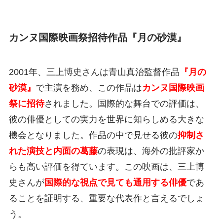
カンヌ国際映画祭招待作品『月の砂漠』
2001年、三上博史さんは青山真治監督作品
『月の
砂漠』
で主演を務め、この作品は
カンヌ国際映画
祭に招待
されました。国際的な舞台での評価は、
彼の俳優としての実力を世界に知らしめる大きな
機会となりました。作品の中で見せる彼の
抑制さ
れた演技と内面の葛藤
の表現は、海外の批評家か
らも高い評価を得ています。この映画は、三上博
史さんが
国際的な視点で見ても通用する俳優
であ
ることを証明する、重要な代表作と言えるでしょ
う。