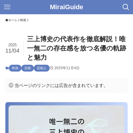
MiraiGuide
ホーム
映画
三上博史の代表作を徹底解説！唯
2025
一無二の存在感を放つ名優の軌跡
11/04
と魅力
2025年11月4日
映画
芸能
芸能人
当ページのリンクには広告が含まれています。