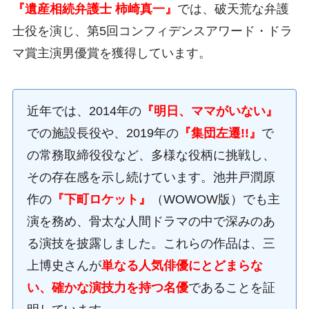
『遺産相続弁護士 柿崎真一』
では、破天荒な弁護
士役を演じ、第5回コンフィデンスアワード・ドラ
マ賞主演男優賞を獲得しています。
近年では、2014年の
『明日、ママがいない』
での施設長役や、2019年の
『集団左遷!!』
で
の常務取締役役など、多様な役柄に挑戦し、
その存在感を示し続けています。池井戸潤原
作の
『下町ロケット』
（WOWOW版）でも主
演を務め、骨太な人間ドラマの中で深みのあ
る演技を披露しました。これらの作品は、三
上博史さんが
単なる人気俳優にとどまらな
い、確かな演技力を持つ名優
であることを証