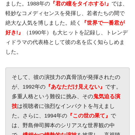
ました。1988年の
『君の瞳をタイホする!』
では、
軽妙なコメディセンスを発揮し、若者たちの間で
絶大な人気を博しました。続く
『世界で一番君が
好き!』
（1990年）も大ヒットを記録し、トレンデ
ィドラマの代表格として彼の名を広く知らしめま
した。
そして、彼の演技力の真骨頂が発揮されたの
が、1992年の
『あなただけ見えない』
です。
多重人格という難役に挑み、その
鬼気迫る演
技
は視聴者に強烈なインパクトを与えまし
た。さらに、1994年の
『この世の果て』
で
は、野島伸司脚本のシリアスな世界観の中
で、
繊細かつ情熱的な演技
を披露し、高視聴