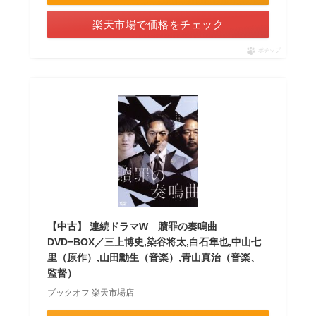
楽天市場で価格をチェック
ポチップ
【中古】 連続ドラマW 贖罪の奏鳴曲
DVD−BOX／三上博史,染谷将太,白石隼也,中山七
里（原作）,山田勳生（音楽）,青山真治（音楽、
監督）
ブックオフ 楽天市場店