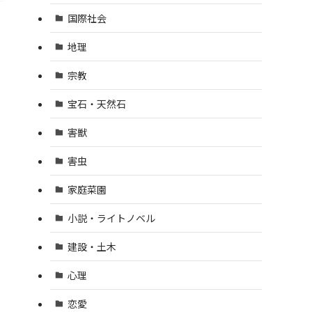
国際社会
地理
宗教
宝石・天然石
害獣
害虫
家庭菜園
小説・ライトノベル
建設・土木
心理
恋愛