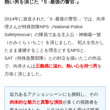
熱い男を演じた『S -最後の警官-』
2014年に放送された「S -最後の警官-」では、向井
理さんが特殊部隊NPS（National Police
Safetyrescue）の隊員である主人公・神御蔵一號
（かみくら いちご）を演じました。 犯人を生かし
たまま逮捕することを理念とするNPSと、
SAT（特殊急襲部隊）との対立を描いたこの作品
で、向井さんは
正義感に溢れ、熱い心を持つ男
を
力強く演じました。
迫力あるアクションシーンにも挑戦し、その
肉体的な魅力と真摯な演技
が多くの視聴者を