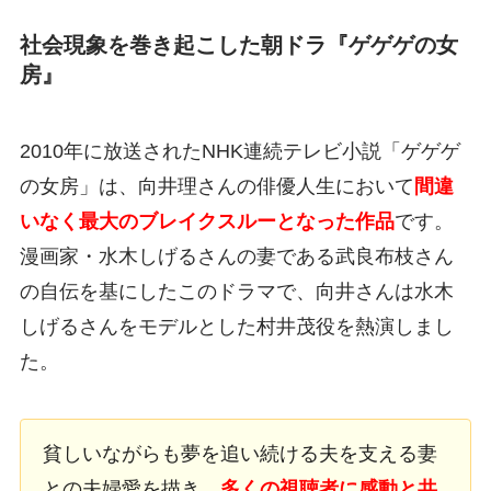
社会現象を巻き起こした朝ドラ『ゲゲゲの女
房』
2010年に放送されたNHK連続テレビ小説「ゲゲゲ
の女房」は、向井理さんの俳優人生において
間違
いなく最大のブレイクスルーとなった作品
です。
漫画家・水木しげるさんの妻である武良布枝さん
の自伝を基にしたこのドラマで、向井さんは水木
しげるさんをモデルとした村井茂役を熱演しまし
た。
貧しいながらも夢を追い続ける夫を支える妻
との夫婦愛を描き、
多くの視聴者に感動と共