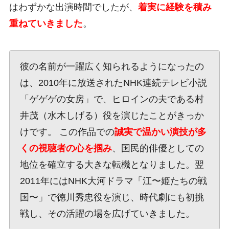
はわずかな出演時間でしたが、
着実に経験を積み
重ねていきました
。
彼の名前が一躍広く知られるようになったの
は、2010年に放送されたNHK連続テレビ小説
「ゲゲゲの女房」で、ヒロインの夫である村
井茂（水木しげる）役を演じたことがきっか
けです。 この作品での
誠実で温かい演技が多
くの視聴者の心を掴み
、国民的俳優としての
地位を確立する大きな転機となりました。翌
2011年にはNHK大河ドラマ「江〜姫たちの戦
国〜」で徳川秀忠役を演じ、時代劇にも初挑
戦し、その活躍の場を広げていきました。