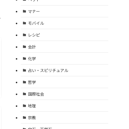
マナー
見
モバイル
レシピ
会計
化学
占い・スピリチュアル
哲学
国際社会
地理
宗教