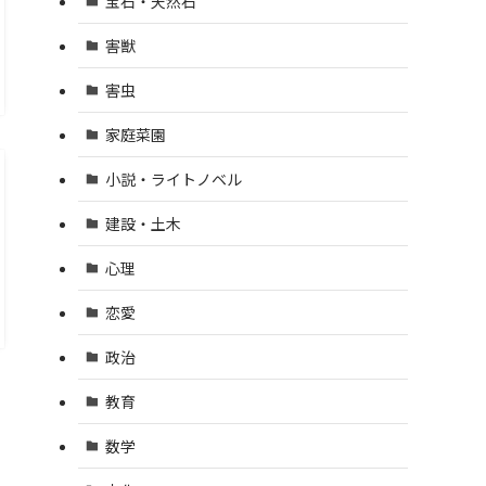
宝石・天然石
害獣
害虫
家庭菜園
小説・ライトノベル
建設・土木
心理
恋愛
政治
教育
数学