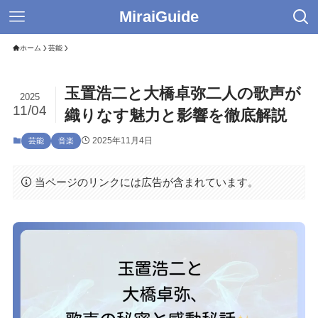
MiraiGuide
ホーム
芸能
玉置浩二と大橋卓弥二人の歌声が
2025
11/04
織りなす魅力と影響を徹底解説
2025年11月4日
芸能
音楽
当ページのリンクには広告が含まれています。