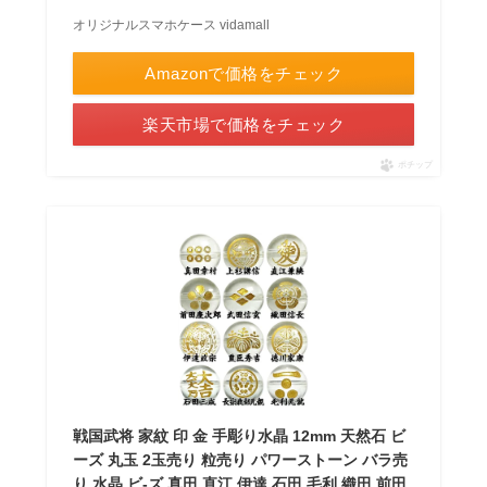
オリジナルスマホケース vidamall
Amazonで価格をチェック
楽天市場で価格をチェック
ポチップ
戦国武将 家紋 印 金 手彫り水晶 12mm 天然石 ビ
ーズ 丸玉 2玉売り 粒売り パワーストーン バラ売
り 水晶 ビ-ズ 真田 直江 伊達 石田 毛利 織田 前田