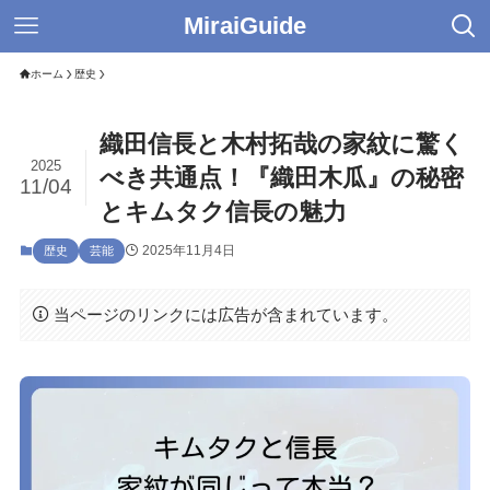
MiraiGuide
ホーム
歴史
織田信長と木村拓哉の家紋に驚く
2025
べき共通点！『織田木瓜』の秘密
11/04
とキムタク信長の魅力
2025年11月4日
歴史
芸能
当ページのリンクには広告が含まれています。