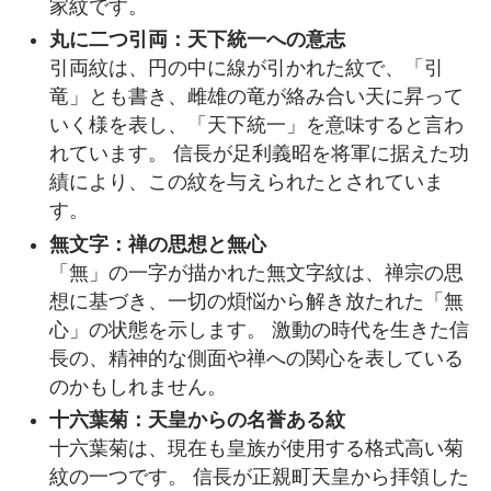
家紋です。
丸に二つ引両：天下統一への意志
引両紋は、円の中に線が引かれた紋で、「引
竜」とも書き、雌雄の竜が絡み合い天に昇って
いく様を表し、「天下統一」を意味すると言わ
れています。 信長が足利義昭を将軍に据えた功
績により、この紋を与えられたとされていま
す。
無文字：禅の思想と無心
「無」の一字が描かれた無文字紋は、禅宗の思
想に基づき、一切の煩悩から解き放たれた「無
心」の状態を示します。 激動の時代を生きた信
長の、精神的な側面や禅への関心を表している
のかもしれません。
十六葉菊：天皇からの名誉ある紋
十六葉菊は、現在も皇族が使用する格式高い菊
紋の一つです。 信長が正親町天皇から拝領した