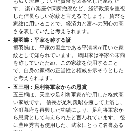
も広く流通していた貨幣を図案化した家紋で
す。 楽市楽座や関所撤廃など、経済政策を重視
した信長らしい家紋と言えるでしょう。 貨幣を
家紋に用いることで、経済力と富への関心の高
さを表していたと考えられます。
揚羽蝶：平家を称する証
揚羽蝶は、平家の盟主である平清盛が用いた家
紋として知られています。 織田家は平家の末裔
を称していたため、この家紋を使用すること
で、自身の家柄の正当性と権威を示そうとした
と考えられます。
五三桐：足利将軍家からの恩賞
五三桐は、天皇や足利将軍家が使用した格式高
い家紋です。 信長が足利義昭を擁して上洛し、
室町幕府を再興した功績により、足利将軍家か
ら恩賞として与えられたと言われています。 後
に豊臣秀吉も使用した、武家にとって名誉ある