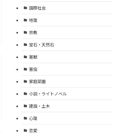
国際社会
地理
宗教
宝石・天然石
害獣
害虫
家庭菜園
小説・ライトノベル
建設・土木
心理
恋愛