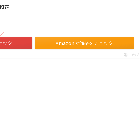
田和正
！／
ェック
Amazonで価格をチェック
ポチップ