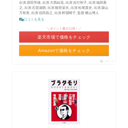
出演:原田芳雄, 出演:大西結花, 出演:吉行和子, 出演:福田善
之, 出演:石堂淑朗, 出演:観世栄夫, 出演:松尾貴史, 出演:築山
万有美, 出演:信田昌之, 出演:鰐淵晴子, 監督:横山博人
口コミを見る
＼ポイント最大11倍！／
楽天市場で価格をチェック
Amazonで価格をチェック
ポチップ