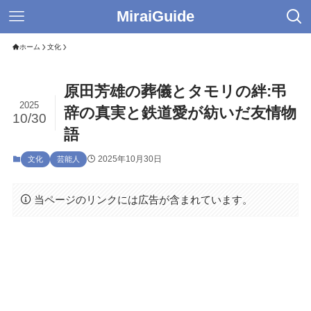
MiraiGuide
ホーム
文化
原田芳雄の葬儀とタモリの絆:弔
2025
辞の真実と鉄道愛が紡いだ友情物
10/30
語
2025年10月30日
文化
芸能人
当ページのリンクには広告が含まれています。