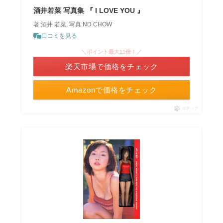
酒井若菜 写真集 『 I LOVE YOU 』
著:酒井 若菜, 写真:ND CHOW
口コミを見る
＼ポイント最大11倍！／
楽天市場で価格をチェック
Amazonで価格をチェック
ポチップ