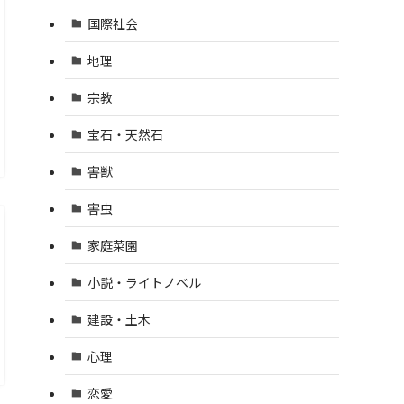
国際社会
地理
宗教
宝石・天然石
害獣
害虫
家庭菜園
小説・ライトノベル
建設・土木
心理
恋愛