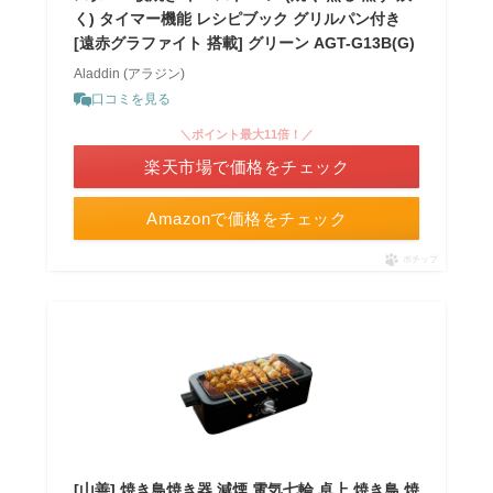
く) タイマー機能 レシピブック グリルパン付き
[遠赤グラファイト 搭載] グリーン AGT-G13B(G)
Aladdin (アラジン)
口コミを見る
＼ポイント最大11倍！／
楽天市場で価格をチェック
Amazonで価格をチェック
ポチップ
[山善] 焼き鳥焼き器 減煙 電気七輪 卓上 焼き鳥 焼