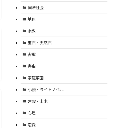
国際社会
地理
宗教
宝石・天然石
害獣
害虫
家庭菜園
小説・ライトノベル
建設・土木
心理
恋愛