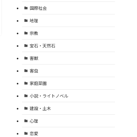
国際社会
地理
宗教
宝石・天然石
害獣
害虫
家庭菜園
小説・ライトノベル
建設・土木
心理
恋愛