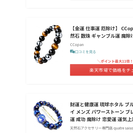
【金運 仕事運 厄除け】 CCo
然石 数珠 ギャンブル運 魔除け
CCopan
口コミを見る
＼ポイント最大11倍
楽天市場で価格をチ
財運と健康運 琉球ホタル ブル
イ メンズ パワーストーン ブ
運 成功 魔除け 恋愛運 運気上
天然石アクセサリー専門店 quatre saiso