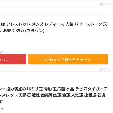
ポチップ
pan ブレスレット メンズ レディース 人気 パワーストーン 天
 お守り 強力 (ブラウン)
！／
ェック
Amazonで価格をチェック
ポチップ
ー 迫力満点の16ミリ玉 青彫 五爪龍 水晶 ラピスタイガーア
レスレット 天然石 数珠 商売繁盛運 金運 人気運 出世運 健康
昇
ns