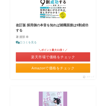
改訂版 採用側の本音を知れば就職面接は9割成功
する
著:渡部 幸
口コミを見る
＼ポイント最大11倍！／
楽天市場で価格をチェック
Amazonで価格をチェック
ポチップ