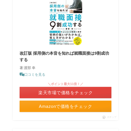
改訂版 採用側の本音を知れば就職面接は9割成功
する
著:渡部 幸
口コミを見る
＼ポイント最大11倍！／
楽天市場で価格をチェック
Amazonで価格をチェック
ポチップ