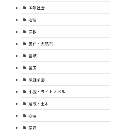
国際社会
地理
宗教
宝石・天然石
害獣
害虫
家庭菜園
小説・ライトノベル
建設・土木
心理
恋愛