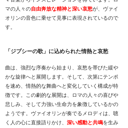
マの人々の
自由奔放な精神と深い哀愁
が、ヴァイ
オリンの音色に乗せて見事に表現されているので
す。
「ジプシーの歌」に込められた情熱と哀愁
曲は、強烈な序奏から始まり、哀愁を帯びた緩や
かな旋律へと展開します。そして、次第にテンポ
を速め、情熱的な舞曲へと変化していく構成が特
徴です。この劇的な展開は、ロマの人々の喜びや
悲しみ、そして力強い生命力を象徴しているかの
ようです。ヴァイオリンが奏でるメロディは、聴
く人の心に直接語りかけ、
深い感動と共鳴
を生み