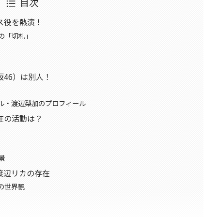
目次
ス役を熱演！
の「切札」
46）は別人！
ル・渡辺梨加のプロフィール
在の活動は？
景
渡辺リカの存在
の世界観