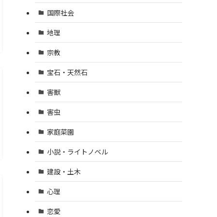
国際社会
地理
宗教
宝石・天然石
害獣
害虫
家庭菜園
小説・ライトノベル
建設・土木
心理
恋愛