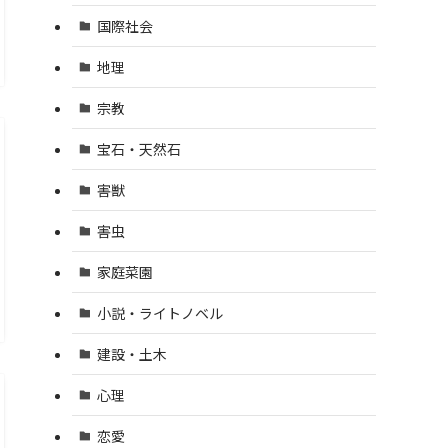
国際社会
地理
宗教
宝石・天然石
害獣
害虫
家庭菜園
小説・ライトノベル
建設・土木
心理
恋愛