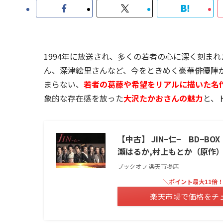
1994年に放送され、多くの若者の心に深く刻ま
ん、深津絵里さんなど、今をときめく豪華俳優陣
まらない、
若者の葛藤や希望をリアルに描いた名
象的な存在感を放った
大沢たかおさんの魅力
と、
【中古】 JIN−仁− BD−BO
瀬はるか,村上もとか（原作）
ブックオフ 楽天市場店
＼ポイント最大11倍
楽天市場で価格をチ