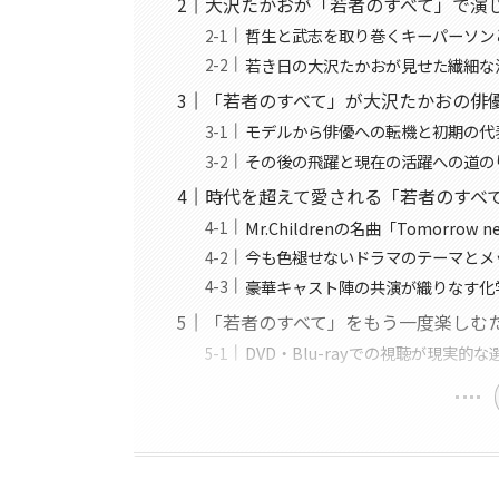
大沢たかおが「若者のすべて」で演
哲生と武志を取り巻くキーパーソン
若き日の大沢たかおが見せた繊細な
「若者のすべて」が大沢たかおの俳
モデルから俳優への転機と初期の代
その後の飛躍と現在の活躍への道の
時代を超えて愛される「若者のすべ
Mr.Childrenの名曲「Tomorrow 
今も色褪せないドラマのテーマとメ
豪華キャスト陣の共演が織りなす化
「若者のすべて」をもう一度楽しむ
DVD・Blu-rayでの視聴が現実的な