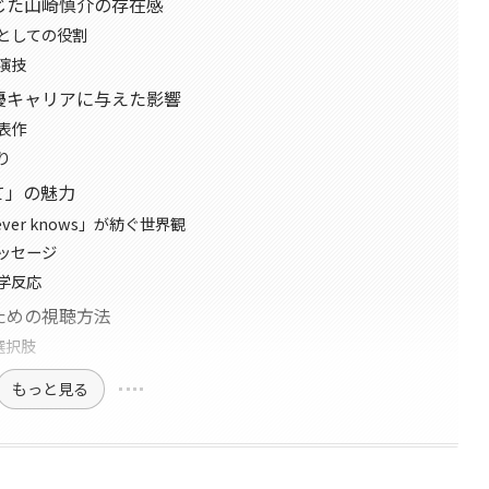
じた山崎慎介の存在感
としての役割
演技
優キャリアに与えた影響
表作
り
て」の魅力
never knows」が紡ぐ世界観
ッセージ
学反応
ための視聴方法
選択肢
もっと見る