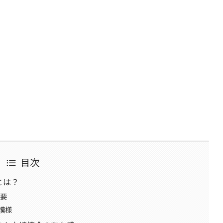
目次
とは？
概要
模様