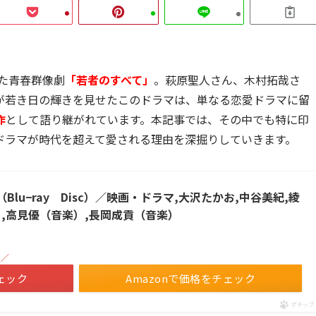
れた青春群像劇
「若者のすべて」
。萩原聖人さん、木村拓哉さ
が若き日の輝きを見せたこのドラマは、単なる恋愛ドラマに留
作
として語り継がれています。本記事では、その中でも特に印
ドラマが時代を超えて愛される理由を深掘りしていきます。
X（Blu−ray Disc）／映画・ドラマ,大沢たかお,中谷美紀,綾
,高見優（音楽）,長岡成貢（音楽）
！／
ェック
Amazonで価格をチェック
ポチップ