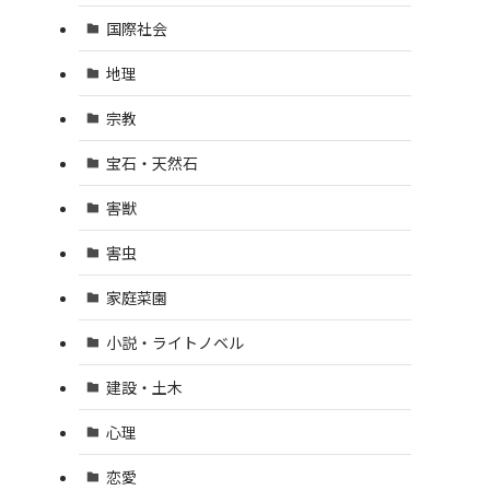
国際社会
地理
宗教
宝石・天然石
害獣
害虫
家庭菜園
小説・ライトノベル
建設・土木
心理
恋愛