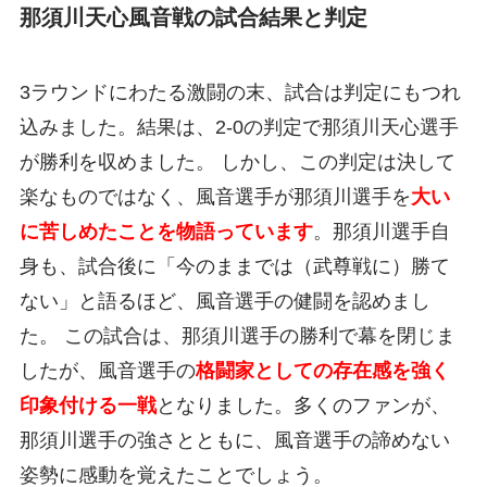
那須川天心風音戦の試合結果と判定
3ラウンドにわたる激闘の末、試合は判定にもつれ
込みました。結果は、2-0の判定で那須川天心選手
が勝利を収めました。 しかし、この判定は決して
楽なものではなく、風音選手が那須川選手を
大い
に苦しめたことを物語っています
。那須川選手自
身も、試合後に「今のままでは（武尊戦に）勝て
ない」と語るほど、風音選手の健闘を認めまし
た。 この試合は、那須川選手の勝利で幕を閉じま
したが、風音選手の
格闘家としての存在感を強く
印象付ける一戦
となりました。多くのファンが、
那須川選手の強さとともに、風音選手の諦めない
姿勢に感動を覚えたことでしょう。