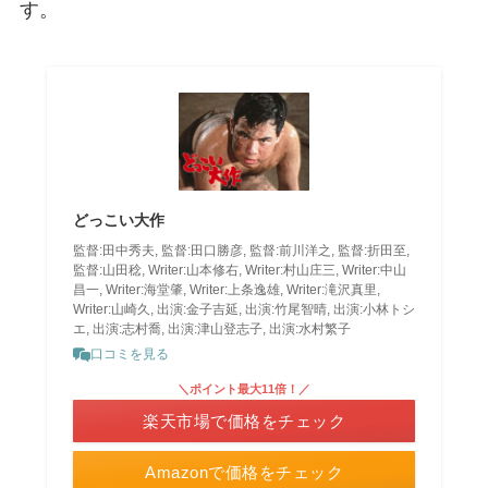
す。
どっこい大作
監督:田中秀夫, 監督:田口勝彦, 監督:前川洋之, 監督:折田至,
監督:山田稔, Writer:山本修右, Writer:村山庄三, Writer:中山
昌一, Writer:海堂肇, Writer:上条逸雄, Writer:滝沢真里,
Writer:山崎久, 出演:金子吉延, 出演:竹尾智晴, 出演:小林トシ
エ, 出演:志村喬, 出演:津山登志子, 出演:水村繁子
口コミを見る
＼ポイント最大11倍！／
楽天市場で価格をチェック
Amazonで価格をチェック