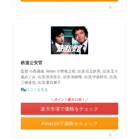
ポチップ
鉄道公安官
監督:小西通雄, Writer:小野竜之助, 出演:石立鉄男, 出演:五十
嵐めぐみ, 出演:赤木良次, 出演:加納竜, 出演:中条静夫, 出演:
三橋達也, 出演:夏目雅子
口コミを見る
＼ポイント最大11倍！／
楽天市場で価格をチェック
Amazonで価格をチェック
ポチップ