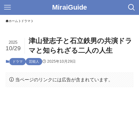
MiraiGuide
ホーム
ドラマ
津山登志子と石立鉄男の共演ドラ
2025
10/29
マと知られざる二人の人生
2025年10月29日
ドラマ
芸能人
当ページのリンクには広告が含まれています。