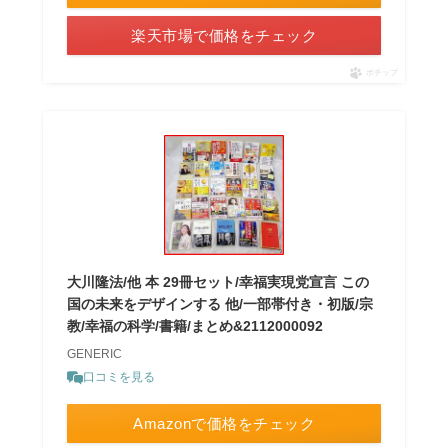
楽天市場で価格をチェック
ポチップ
大川隆法/他 本 29冊セット/幸福実現党宣言 この
国の未来をデザインする 他/一部帯付き・初版/宗
教/幸福の科学/書籍/まとめ&2112000092
GENERIC
口コミを見る
Amazonで価格をチェック