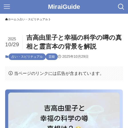
MiraiGuide
ホーム
占い・スピリチュアル
吉高由里子と幸福の科学の噂の真
2025
10/29
相と霊言本の背景を解説
2025年10月29日
占い・スピリチュアル
芸能
当ページのリンクには広告が含まれています。