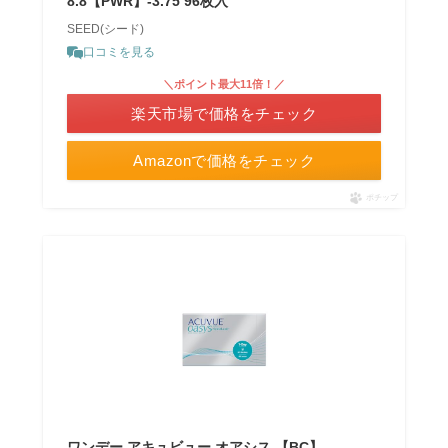
8.8【PWR】-3.75 96枚入
SEED(シード)
口コミを見る
＼ポイント最大11倍！／
楽天市場で価格をチェック
Amazonで価格をチェック
ポチップ
ワンデー アキュビュー オアシス 【BC】