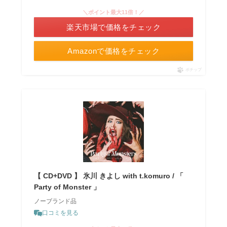
＼ポイント最大11倍！／
楽天市場で価格をチェック
Amazonで価格をチェック
ポチップ
【 CD+DVD 】 氷川 きよし with t.komuro / 「
Party of Monster 」
ノーブランド品
口コミを見る