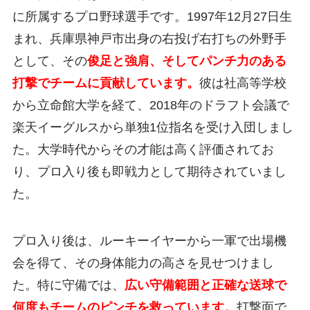
に所属するプロ野球選手です。1997年12月27日生
まれ、兵庫県神戸市出身の右投げ右打ちの外野手
として、その
俊足と強肩、そしてパンチ力のある
打撃でチームに貢献しています。
彼は社高等学校
から立命館大学を経て、2018年のドラフト会議で
楽天イーグルスから単独1位指名を受け入団しまし
た。大学時代からその才能は高く評価されてお
り、プロ入り後も即戦力として期待されていまし
た。
プロ入り後は、ルーキーイヤーから一軍で出場機
会を得て、その身体能力の高さを見せつけまし
た。特に守備では、
広い守備範囲と正確な送球で
何度もチームのピンチを救っています。
打撃面で