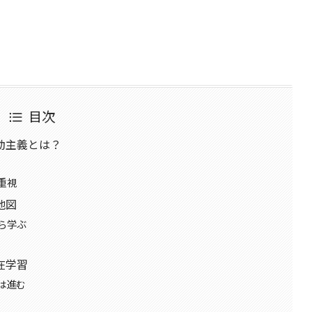
目次
動主義とは？
重視
地図
ら学ぶ
在学習
は進む