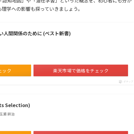
「認知地図」や「潜在学習」といった概念を、初心者にも分か
心理学への影響も探っていきましょう。
人間関係のために (ベスト新書)
ェック
楽天市場で価格をチェック
ポチップ
s Selection)
著:玉瀬 耕治