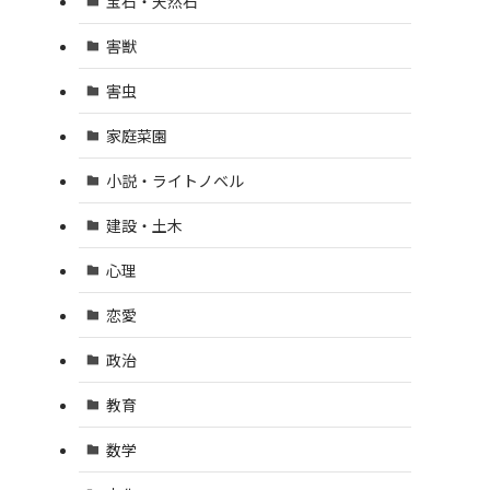
宝石・天然石
害獣
害虫
家庭菜園
小説・ライトノベル
建設・土木
心理
恋愛
政治
教育
数学