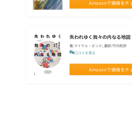
Amazonで価格をチ
失われゆく我々の内なる地図
著:マイケル・ボンド, 翻訳:竹内和世
口コミを見る
Amazonで価格をチ