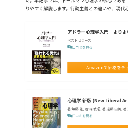
た。本記事では、トールマン心理学の核心である
りやすく解説します。行動主義との違いや、現代
アドラー心理学入門―よりよい
ベストセラーズ
口コミを見る
Amazonで価格をチ
心理学 新版 (New Liberal Art
著:無藤 隆, 著:森 敏昭, 著:遠藤 由美, 
口コミを見る