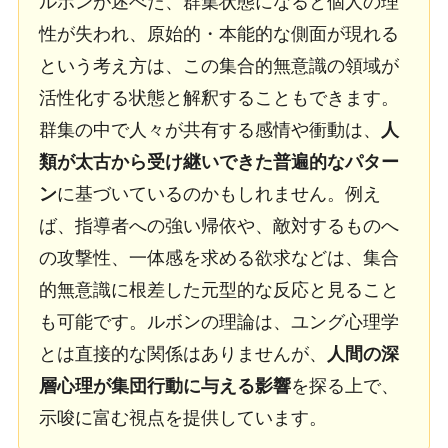
ルボンが述べた、群集状態になると個人の理
性が失われ、原始的・本能的な側面が現れる
という考え方は、この集合的無意識の領域が
活性化する状態と解釈することもできます。
群集の中で人々が共有する感情や衝動は、
人
類が太古から受け継いできた普遍的なパター
ン
に基づいているのかもしれません。例え
ば、指導者への強い帰依や、敵対するものへ
の攻撃性、一体感を求める欲求などは、集合
的無意識に根差した元型的な反応と見ること
も可能です。ルボンの理論は、ユング心理学
とは直接的な関係はありませんが、
人間の深
層心理が集団行動に与える影響
を探る上で、
示唆に富む視点を提供しています。