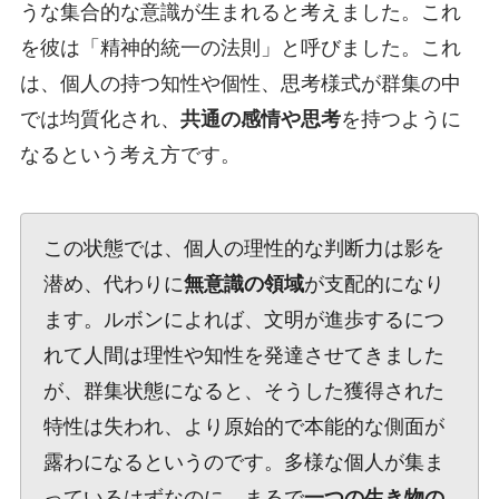
うな集合的な意識が生まれると考えました。これ
を彼は「精神的統一の法則」と呼びました。これ
は、個人の持つ知性や個性、思考様式が群集の中
では均質化され、
共通の感情や思考
を持つように
なるという考え方です。
この状態では、個人の理性的な判断力は影を
潜め、代わりに
無意識の領域
が支配的になり
ます。ルボンによれば、文明が進歩するにつ
れて人間は理性や知性を発達させてきました
が、群集状態になると、そうした獲得された
特性は失われ、より原始的で本能的な側面が
露わになるというのです。多様な個人が集ま
っているはずなのに、まるで
一つの生き物の