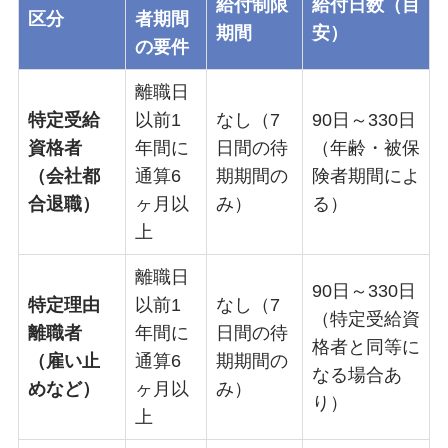
給付制限
給付日数（目
区分
者期間
期間
安）
の要件
離職日
特定受給
以前1
なし（7
90日～330日
資格者
年間に
日間の待
（年齢・被保
（会社都
通算6
期期間の
険者期間によ
合退職）
ヶ月以
み）
る）
上
離職日
90日～330日
特定理由
以前1
なし（7
（特定受給資
離職者
年間に
日間の待
格者と同等に
（雇い止
通算6
期期間の
なる場合あ
めなど）
ヶ月以
み）
り）
上