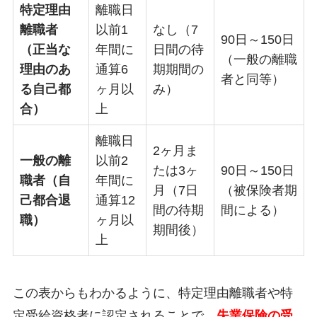
特定理由
離職日
離職者
以前1
なし（7
90日～150日
（正当な
年間に
日間の待
（一般の離職
理由のあ
通算6
期期間の
者と同等）
る自己都
ヶ月以
み）
合）
上
離職日
2ヶ月ま
一般の離
以前2
たは3ヶ
90日～150日
職者（自
年間に
月（7日
（被保険者期
己都合退
通算12
間の待期
間による）
職）
ヶ月以
期間後）
上
この表からもわかるように、特定理由離職者や特
定受給資格者に認定されることで、
失業保険の受