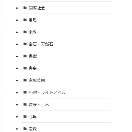
国際社会
地理
宗教
宝石・天然石
害獣
害虫
家庭菜園
小説・ライトノベル
建設・土木
心理
恋愛