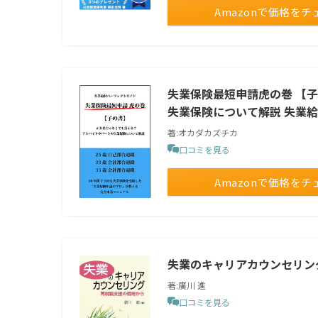
Amazonで価格をチ
失業保険最短申請虎の巻 【
失業保険について解説 失業
著:オカダカズチカ
口コミを見る
Amazonで価格をチ
失業のキャリアカウンセリン
著:廣川 進
口コミを見る