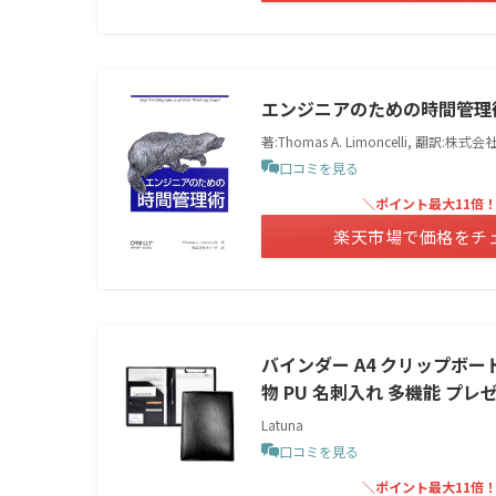
エンジニアのための時間管理
著:Thomas A. Limoncelli, 翻訳:株
口コミを見る
＼ポイント最大11倍
楽天市場で価格をチ
バインダー A4 クリップボード
物 PU 名刺入れ 多機能 プレ
Latuna
口コミを見る
＼ポイント最大11倍