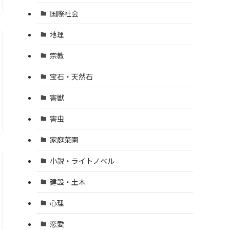
国際社会
地理
宗教
宝石・天然石
害獣
害虫
家庭菜園
小説・ライトノベル
建設・土木
心理
恋愛