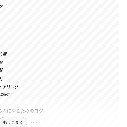
か
影響
響
響
法
ヒアリング
標設定
る人になるためのコツ
もっと見る