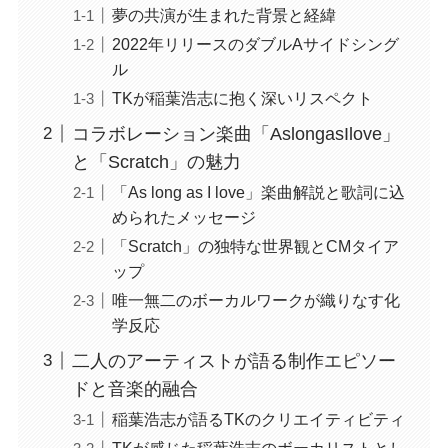
夢の共演が生まれた背景と経緯
2022年リリースのダブルAサイドシング
ル
TKが稲葉浩志に抱く深いリスペクト
コラボレーション楽曲「AslongasIlove」
と「Scratch」の魅力
「As long as I love」楽曲解説と歌詞に込
められたメッセージ
「Scratch」の独特な世界観とCMタイア
ップ
唯一無二のボーカルワークが織りなす化
学反応
二人のアーティストが語る制作エピソー
ドと音楽的融合
稲葉浩志が語るTKのクリエイティビティ
TKが感じた稲葉浩志のボーカリストとし