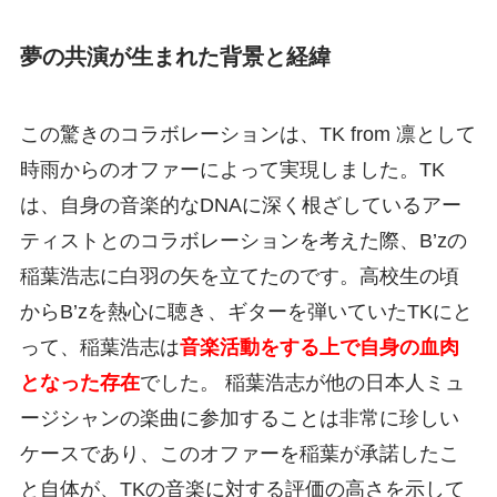
夢の共演が生まれた背景と経緯
この驚きのコラボレーションは、TK from 凛として
時雨からのオファーによって実現しました。TK
は、自身の音楽的なDNAに深く根ざしているアー
ティストとのコラボレーションを考えた際、B’zの
稲葉浩志に白羽の矢を立てたのです。高校生の頃
からB’zを熱心に聴き、ギターを弾いていたTKにと
って、稲葉浩志は
音楽活動をする上で自身の血肉
となった存在
でした。 稲葉浩志が他の日本人ミュ
ージシャンの楽曲に参加することは非常に珍しい
ケースであり、このオファーを稲葉が承諾したこ
と自体が、TKの音楽に対する評価の高さを示して