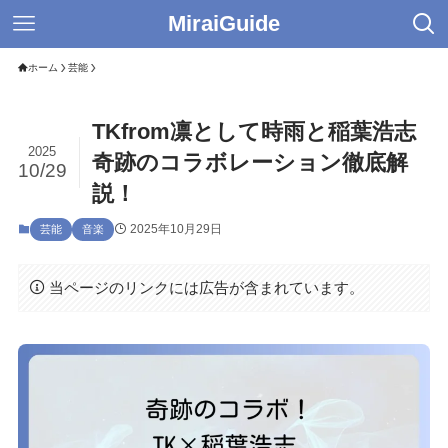
MiraiGuide
ホーム
芸能
TKfrom凛として時雨と稲葉浩志
2025
奇跡のコラボレーション徹底解
10/29
説！
2025年10月29日
芸能
音楽
当ページのリンクには広告が含まれています。