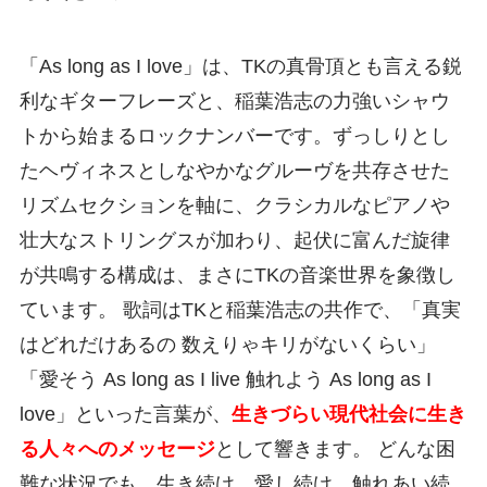
「As long as I love」は、TKの真骨頂とも言える鋭
利なギターフレーズと、稲葉浩志の力強いシャウ
トから始まるロックナンバーです。ずっしりとし
たヘヴィネスとしなやかなグルーヴを共存させた
リズムセクションを軸に、クラシカルなピアノや
壮大なストリングスが加わり、起伏に富んだ旋律
が共鳴する構成は、まさにTKの音楽世界を象徴し
ています。 歌詞はTKと稲葉浩志の共作で、「真実
はどれだけあるの 数えりゃキリがないくらい」
「愛そう As long as I live 触れよう As long as I
love」といった言葉が、
生きづらい現代社会に生き
る人々へのメッセージ
として響きます。 どんな困
難な状況でも、生き続け、愛し続け、触れあい続