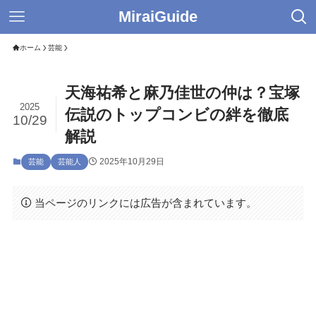
MiraiGuide
ホーム
芸能
天海祐希と麻乃佳世の仲は？宝塚
2025
伝説のトップコンビの絆を徹底
10/29
解説
2025年10月29日
芸能
芸能人
当ページのリンクには広告が含まれています。