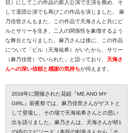
目）にしてこの作品の新人公演で主演を務め、そ
して退団公演でも再びこの作品を演じました。 麻
乃佳世さんもまた、この作品で天海さんと共にビ
ルとサリーを生き、二人の関係性を象徴するよう
な舞台となりました。麻乃さんは後に、この作品
について「ビル（天海祐希）がいたから、サリー
（麻乃佳世）でいられた」と語っており、
天海さ
んへの深い信頼と感謝の気持ち
が伺えます。
2016年に開催された花組『ME AND MY
GIRL』前夜祭では、麻乃佳世さんがゲストと
して登場し、その場で天海祐希さんとの思い
出を語りました。麻乃さんは、天海さんが研1
の頃のエピソード（本役の剣幸さんから「そ