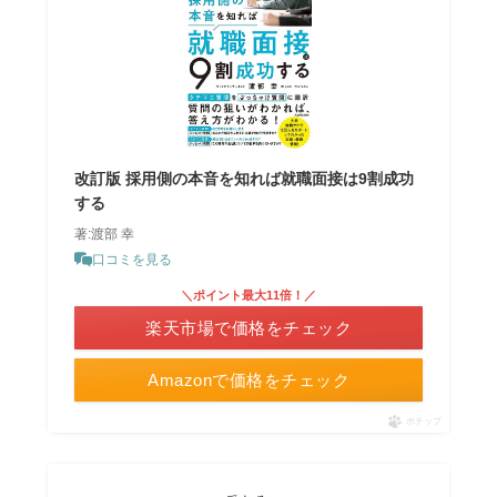
改訂版 採用側の本音を知れば就職面接は9割成功
する
著:渡部 幸
口コミを見る
＼ポイント最大11倍！／
楽天市場で価格をチェック
Amazonで価格をチェック
ポチップ