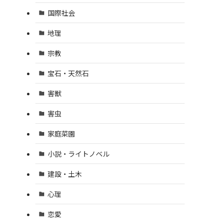
国際社会
地理
宗教
宝石・天然石
害獣
害虫
家庭菜園
小説・ライトノベル
建設・土木
心理
恋愛