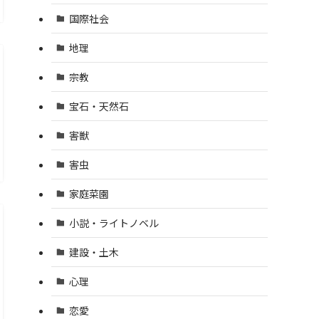
国際社会
地理
宗教
宝石・天然石
害獣
害虫
家庭菜園
小説・ライトノベル
建設・土木
心理
恋愛