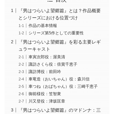
『男はつらいよ望郷篇』とは？作品概要
とシリーズにおける位置づけ
作品の基本情報
シリーズ第5作としての重要性
『男はつらいよ望郷篇』を彩る主要レギ
ュラーキャスト
車寅次郎役：渥美清
諏訪さくら役：倍賞千恵子
諏訪博役：前田吟
車竜造（おいちゃん）役：森川信
車つね（おばちゃん）役：三崎千恵子
御前様役：笠智衆
川又登役：津坂匡章
『男はつらいよ望郷篇』のマドンナ：三