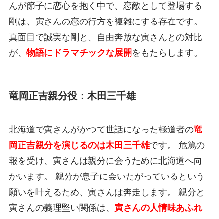
んが節子に恋心を抱く中で、恋敵として登場する
剛は、寅さんの恋の行方を複雑にする存在です。
真面目で誠実な剛と、自由奔放な寅さんとの対比
が、
物語にドラマチックな展開
をもたらします。
竜岡正吉親分役：木田三千雄
北海道で寅さんがかつて世話になった極道者の
竜
岡正吉親分を演じるのは木田三千雄
です。 危篤の
報を受け、寅さんは親分に会うために北海道へ向
かいます。 親分が息子に会いたがっているという
願いを叶えるため、寅さんは奔走します。 親分と
寅さんの義理堅い関係は、
寅さんの人情味あふれ