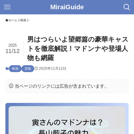
MiraiGuide
ホーム
映画
男はつらいよ望郷篇の豪華キャス
2025
トを徹底解説！マドンナや登場人
11/12
物も網羅
2025年11月12日
映画
芸能
当ページのリンクには広告が含まれています。