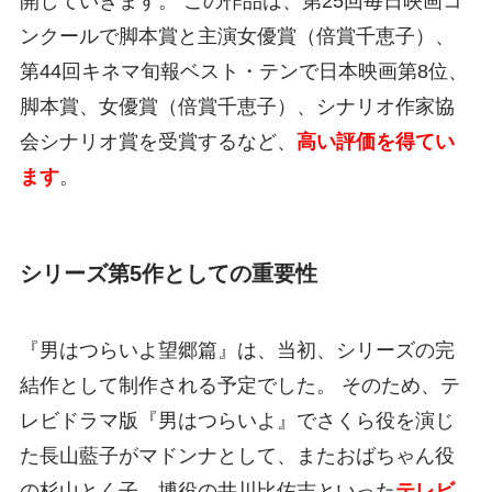
開していきます。 この作品は、第25回毎日映画コ
ンクールで脚本賞と主演女優賞（倍賞千恵子）、
第44回キネマ旬報ベスト・テンで日本映画第8位、
脚本賞、女優賞（倍賞千恵子）、シナリオ作家協
会シナリオ賞を受賞するなど、
高い評価を得てい
ます
。
シリーズ第5作としての重要性
『男はつらいよ望郷篇』は、当初、シリーズの完
結作として制作される予定でした。 そのため、テ
レビドラマ版『男はつらいよ』でさくら役を演じ
た長山藍子がマドンナとして、またおばちゃん役
の杉山とく子、博役の井川比佐志といった
テレビ