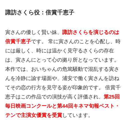
諏訪さくら役：倍賞千恵子
寅さんの優しく賢い妹、
諏訪さくらを演じるのは
倍賞千恵子
です。 常に寅さんのことを心配し、時
には厳しく、時には温かく見守るさくらの存在
は、寅さんにとって心の拠り所となっています。
本作では、おいちゃんの危篤騒動で混乱する寅さ
んを冷静に諭す場面や、浦安で働く寅さんを訪ね
てその恋の行方を見守る姿が印象的です。 倍賞千
恵子はこの作品での演技が高く評価され、
第25回
毎日映画コンクールと第44回キネマ旬報ベスト・
テンで主演女優賞を受賞
しています。