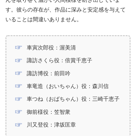
す。彼らの存在が、作品に深みと安定感を与えて
いることは間違いありません。
車寅次郎役：渥美清
諏訪さくら役：倍賞千恵子
諏訪博役：前田吟
車竜造（おいちゃん）役：森川信
車つね（おばちゃん）役：三崎千恵子
御前様役：笠智衆
川又登役：津坂匡章