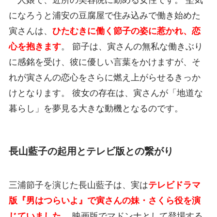
一人娘で、近所の美容院に勤める女性です。 堅気
になろうと浦安の豆腐屋で住み込みで働き始めた
寅さんは、
ひたむきに働く節子の姿に惹かれ、恋
心を抱きます
。 節子は、寅さんの無私な働きぶり
に感銘を受け、彼に優しい言葉をかけますが、そ
れが寅さんの恋心をさらに燃え上がらせるきっか
けとなります。 彼女の存在は、寅さんが「地道な
暮らし」を夢見る大きな動機となるのです。
長山藍子の起用とテレビ版との繋がり
三浦節子を演じた長山藍子は、実は
テレビドラマ
版『男はつらいよ』で寅さんの妹・さくら役を演
じていました
。 映画版でマドンナとして登場する