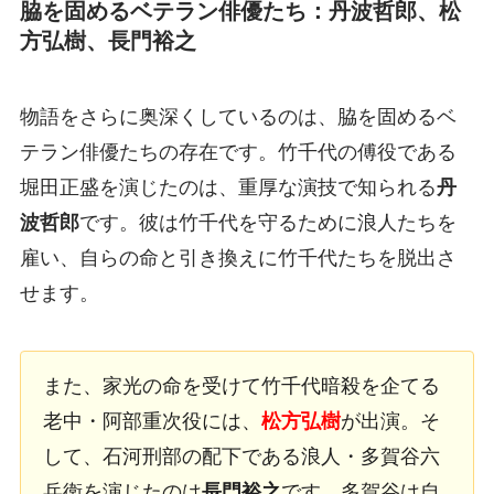
脇を固めるベテラン俳優たち：丹波哲郎、松
方弘樹、長門裕之
物語をさらに奥深くしているのは、脇を固めるベ
テラン俳優たちの存在です。竹千代の傅役である
堀田正盛を演じたのは、重厚な演技で知られる
丹
波哲郎
です。彼は竹千代を守るために浪人たちを
雇い、自らの命と引き換えに竹千代たちを脱出さ
せます。
また、家光の命を受けて竹千代暗殺を企てる
老中・阿部重次役には、
松方弘樹
が出演。そ
して、石河刑部の配下である浪人・多賀谷六
兵衛を演じたのは
長門裕之
です。多賀谷は自