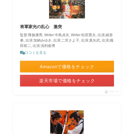
将軍家光の乱心 激突
監督:降旗康男, Writer:中島貞夫, Writer:松田寛夫, 出演:緒形
拳, 出演:加納みゆき, 出演:二宮さよ子, 出演:真矢武, 出演:織
田裕二, 出演:浅利俊博
口コミを見る
Amazonで価格をチェック
楽天市場で価格をチェック
ポチップ