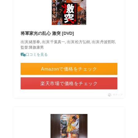
将軍家光の乱心 激突 [DVD]
出演:緒形拳, 出演:千葉真一, 出演:松方弘樹, 出演:丹波哲郎,
監督:降旗康男
口コミを見る
Amazonで価格をチェック
楽天市場で価格をチェック
ポチップ