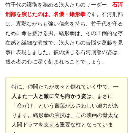
竹千代の護衛を務める浪人たちのリーダー、
石河
刑部を演じたのは、名優・緒形拳
です。石河刑部
は、寡黙ながらも強い信念を持ち、竹千代を守る
ために命を懸ける男。緒形拳は、その圧倒的な存
在感と繊細な演技で、浪人たちの苦悩や葛藤を見
事に表現しました。彼の演じる石河刑部の姿は、
観る者の心に深く刻まれることでしょう。
特に、仲間たちが次々と倒れていく中で、
一
人また一人と敵に立ち向かう姿
は、まさに
「命がけ」という言葉がふさわしい迫力があ
ります。緒形拳の演技は、この映画の骨太な
人間ドラマを支える重要な柱となっていま