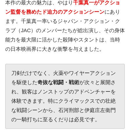
本作の最大の魅力は、やはり
千葉真一がアクショ
ン監督を務めたド迫力のアクションシーン
にあり
ます。千葉真一率いるジャパン・アクション・ク
ラブ（JAC）のメンバーたちが総出演し、その身体
能力を最大限に活かした殺陣やスタントは、当時
の日本映画界に大きな衝撃を与えました。
刀剣だけでなく、火薬やワイヤーアクション
を駆使した
奇抜な戦闘・戦術
が次々と展開さ
れ、観客はノンストップのアドベンチャーを
体験できます。特にクライマックスでの壮絶
な戦闘シーンから、石河刑部と伊庭庄左衛門
の一騎打ちに至るくだりは必見です。