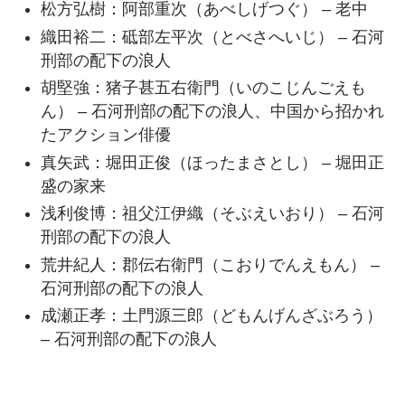
松方弘樹：阿部重次（あべしげつぐ） – 老中
織田裕二：砥部左平次（とべさへいじ） – 石河
刑部の配下の浪人
胡堅強：猪子甚五右衛門（いのこじんごえも
ん） – 石河刑部の配下の浪人、中国から招かれ
たアクション俳優
真矢武：堀田正俊（ほったまさとし） – 堀田正
盛の家来
浅利俊博：祖父江伊織（そぶえいおり） – 石河
刑部の配下の浪人
荒井紀人：郡伝右衛門（こおりでんえもん） –
石河刑部の配下の浪人
成瀬正孝：土門源三郎（どもんげんざぶろう）
– 石河刑部の配下の浪人