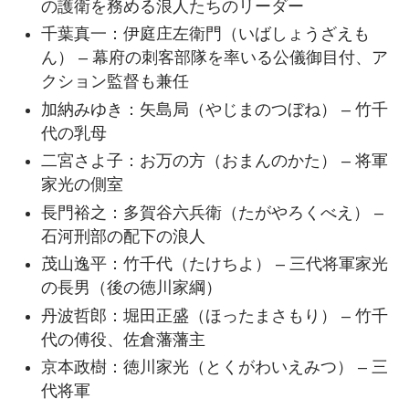
の護衛を務める浪人たちのリーダー
千葉真一：伊庭庄左衛門（いばしょうざえも
ん） – 幕府の刺客部隊を率いる公儀御目付、ア
クション監督も兼任
加納みゆき：矢島局（やじまのつぼね） – 竹千
代の乳母
二宮さよ子：お万の方（おまんのかた） – 将軍
家光の側室
長門裕之：多賀谷六兵衛（たがやろくべえ） –
石河刑部の配下の浪人
茂山逸平：竹千代（たけちよ） – 三代将軍家光
の長男（後の徳川家綱）
丹波哲郎：堀田正盛（ほったまさもり） – 竹千
代の傅役、佐倉藩藩主
京本政樹：徳川家光（とくがわいえみつ） – 三
代将軍