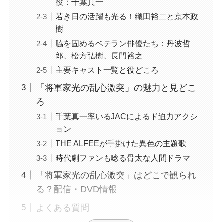
役：千葉真一
若き日の活躍も光る！織田裕二と京本政
樹
脇を固めるベテラン俳優たち：丹波哲
郎、松方弘樹、長門裕之
主要キャスト一覧と役どころ
「将軍家光の乱心激突」の魅力と見どこ
ろ
千葉真一率いるJACによるド迫力アクシ
ョン
THE ALFEEが手掛けた異色の主題歌
時代劇ファンも唸る骨太な人間ドラマ
「将軍家光の乱心激突」はどこで観られ
る？配信・DVD情報
よくある質問