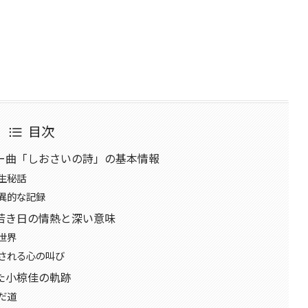
目次
ー曲「しおさいの詩」の基本情報
生秘話
異的な記録
若き日の情熱と深い意味
世界
される心の叫び
た小椋佳の軌跡
だ道