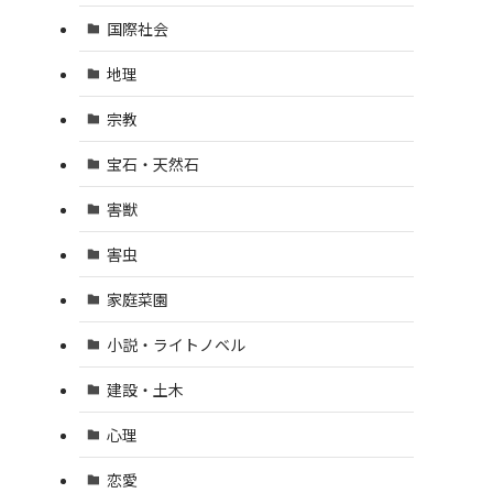
国際社会
地理
宗教
宝石・天然石
害獣
害虫
家庭菜園
小説・ライトノベル
建設・土木
心理
恋愛